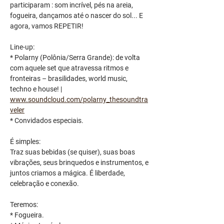
participaram : som incrível, pés na areia, 
fogueira, dançamos até o nascer do sol... E 
agora, vamos REPETIR!
Line-up:
* Polarny (Polônia/Serra Grande): de volta 
com aquele set que atravessa ritmos e 
fronteiras – brasilidades, world music, 
techno e house! | 
www.soundcloud.com/polarny_thesoundtra
veler
* Convidados especiais.
É simples:
Traz suas bebidas (se quiser), suas boas 
vibrações, seus brinquedos e instrumentos, e 
juntos criamos a mágica. É liberdade, 
celebração e conexão.
Teremos:
* Fogueira.